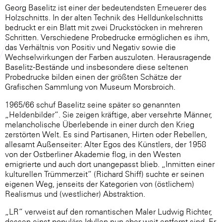
Georg Baselitz ist einer der bedeutendsten Erneuerer des
Holzschnitts. In der alten Technik des Helldunkelschnitts
bedruckt er ein Blatt mit zwei Druckstöcken in mehreren
Schritten. Verschiedene Probedrucke ermöglichen es ihm,
das Verhältnis von Positiv und Negativ sowie die
Wechselwirkungen der Farben auszuloten. Herausragende
Baselitz-Bestände und insbesondere diese seltenen
Probedrucke bilden einen der größten Schätze der
Grafischen Sammlung von Museum Morsbroich.
1965/66 schuf Baselitz seine später so genannten
„Heldenbilder“. Sie zeigen kräftige, aber versehrte Männer,
melancholische Überlebende in einer durch den Krieg
zerstörten Welt. Es sind Partisanen, Hirten oder Rebellen,
allesamt Außenseiter: Alter Egos des Künstlers, der 1958
von der Ostberliner Akademie flog, in den Westen
emigrierte und auch dort unangepasst blieb. „Inmitten einer
kulturellen Trümmerzeit“ (Richard Shiff) suchte er seinen
eigenen Weg, jenseits der Kategorien von (östlichem)
Realismus und (westlicher) Abstraktion.
„LR“ verweist auf den romantischen Maler Ludwig Richter,
dessen einst populäre Idyllen nun aber weit entfernt sind. Er