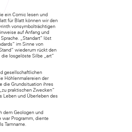
ie ein Comic lesen und
att für Blatt können wir den
yrinth vonsymbolträchtigen
Hinweise auf Anfang und
Sprache. „Standart“ löst
ndards“ im Sinne von
Stand“ wiederum rückt den
 die losgelöste Silbe „art“
d gesellschaftlichen
ie Höhlenmalereien der
 die Grundsituation ihres
t „zu praktischen Zwecken“
as Leben und Überleben des
ach dem Geologen und
e war Programm, diente
als Tarnname.