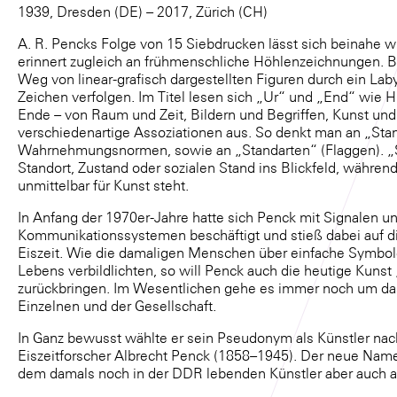
1939, Dresden (DE) – 2017, Zürich (CH)
A. R. Pencks Folge von 15 Siebdrucken lässt sich beinahe w
erinnert zugleich an frühmenschliche Höhlenzeichnungen. Bl
Weg von linear-grafisch dargestellten Figuren durch ein Lab
Zeichen verfolgen. Im Titel lesen sich „Ur“ und „End“ wie 
Ende – von Raum und Zeit, Bildern und Begriffen, Kunst und 
verschiedenartige Assoziationen aus. So denkt man an „Sta
Wahrnehmungsnormen, sowie an „Standarten“ (Flaggen). „
Standort, Zustand oder sozialen Stand ins Blickfeld, während
unmittelbar für Kunst steht.
In Anfang der 1970er-Jahre hatte sich Penck mit Signalen un
Kommunikationssystemen beschäftigt und stieß dabei auf d
Eiszeit. Wie die damaligen Menschen über einfache Symbole
Lebens verbildlichten, so will Penck auch die heutige Kuns
zurückbringen. Im Wesentlichen gehe es immer noch um d
Einzelnen und der Gesellschaft.
In Ganz bewusst wählte er sein Pseudonym als Künstler n
Eiszeitforscher Albrecht Penck (1858–1945). Der neue Nam
dem damals noch in der DDR lebenden Künstler aber auch 