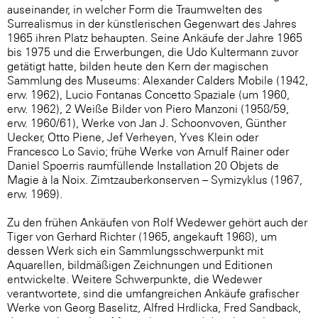
auseinander, in welcher Form die Traumwelten des
Surrealismus in der künstlerischen Gegenwart des Jahres
1965 ihren Platz behaupten. Seine Ankäufe der Jahre 1965
bis 1975 und die Erwerbungen, die Udo Kultermann zuvor
getätigt hatte, bilden heute den Kern der magischen
Sammlung des Museums: Alexander Calders Mobile (1942,
erw. 1962), Lucio Fontanas Concetto Spaziale (um 1960,
erw. 1962), 2 Weiße Bilder von Piero Manzoni (1958/59,
erw. 1960/61), Werke von Jan J. Schoonvoven, Günther
Uecker, Otto Piene, Jef Verheyen, Yves Klein oder
Francesco Lo Savio; frühe Werke von Arnulf Rainer oder
Daniel Spoerris raumfüllende Installation 20 Objets de
Magie à la Noix. Zimtzauberkonserven – Symizyklus (1967,
erw. 1969).
Zu den frühen Ankäufen von Rolf Wedewer gehört auch der
Tiger von Gerhard Richter (1965, angekauft 1968), um
dessen Werk sich ein Sammlungsschwerpunkt mit
Aquarellen, bildmäßigen Zeichnungen und Editionen
entwickelte. Weitere Schwerpunkte, die Wedewer
verantwortete, sind die umfangreichen Ankäufe grafischer
Werke von Georg Baselitz, Alfred Hrdlicka, Fred Sandback,