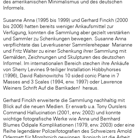
des amerikanischen Minimalismus und des deutschen
Informels.
Susanne Anna (1995 bis 1999) und Gerhard Finckh (2000
bis 2006) hatten bereits weniger Ankaufsmittel zur
Verfügung, konnten die Sammlung aber gezielt verstärken
und Sammler zu Schenkungen bewegen.
Susanne Anna
verpflichtete das Leverkusener
Sammlerehepaar Marianne
und Fritz Walter zu einer Schenkung ihrer Sammlung mit
Gemälden, Zeichnungen und Skulpturen des deutschen
Informel. Im internationalen Bereich stechen ihre Ankäufe
von Sherry Levines 9-teiliger Installation Hobbyhorses
(1996), David Rabinowitchs 10 sided conic Plane in 7
Masses and 3 Scales (1994, erw. 1997) oder Lawrence
Weiners Schrift Auf die Barrikaden! heraus.
Gerhard Finckh erweiterte die Sammlung nachhaltig mit
Blick auf die neuen Medien. Er erwarb u.a. Tony Ourslers
Command Hallucination (2001, erw. 2002) und konnte
wichtige fotografische Werke wie Anna und Bernhard
Blumes Ödipale Komplikationen (1979, erw. 2003) oder eine
Reihe legendärer Polizeifotografien des Schweizers Arnold
Odermatt für Morsbroich gewinnen. Ikonisch ist die Arbeit