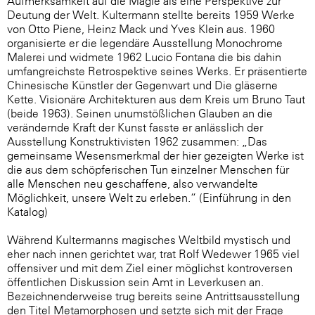
Aufmerksamkeit auf die Magie als eine Perspektive zur
Deutung der Welt. Kultermann stellte bereits 1959 Werke
von Otto Piene, Heinz Mack und Yves Klein aus. 1960
organisierte er die legendäre Ausstellung Monochrome
Malerei und widmete 1962 Lucio Fontana die bis dahin
umfangreichste Retrospektive seines Werks. Er präsentierte
Chinesische Künstler der Gegenwart und Die gläserne
Kette. Visionäre Architekturen aus dem Kreis um Bruno Taut
(beide 1963). Seinen unumstößlichen Glauben an die
verändernde Kraft der Kunst fasste er anlässlich der
Ausstellung Konstruktivisten 1962 zusammen: „Das
gemeinsame Wesensmerkmal der hier gezeigten Werke ist
die aus dem schöpferischen Tun einzelner Menschen für
alle Menschen neu geschaffene, also verwandelte
Möglichkeit, unsere Welt zu erleben.“ (Einführung in den
Katalog)
Während Kultermanns magisches Weltbild mystisch und
eher nach innen gerichtet war, trat Rolf Wedewer 1965 viel
offensiver und mit dem Ziel einer möglichst kontroversen
öffentlichen Diskussion sein Amt in Leverkusen an.
Bezeichnenderweise trug bereits seine Antrittsausstellung
den Titel Metamorphosen und setzte sich mit der Frage