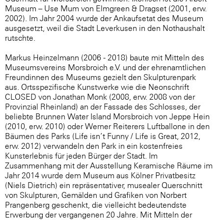
Museum – Use Mum von Elmgreen & Dragset (2001, erw.
2002). Im Jahr 2004 wurde der Ankaufsetat des Museum
ausgesetzt, weil die Stadt Leverkusen in den Nothaushalt
rutschte.
Markus Heinzelmann (2006 - 2018) baute mit Mitteln des
Museumsvereins Morsbroich e.V. und der ehrenamtlichen
Freundinnen des Museums gezielt den Skulpturenpark
aus. Ortsspezifische Kunstwerke wie die Neonschrift
CLOSED von Jonathan Monk (2008, erw. 2008 von der
Provinzial Rheinland) an der Fassade des Schlosses, der
beliebte Brunnen Water Island Morsbroich von Jeppe Hein
(2010, erw. 2010) oder Werner Reiterers Luftballone in den
Bäumen des Parks (Life isn’t Funny / Life is Great, 2012,
erw. 2012) verwandeln den Park in ein kostenfreies
Kunsterlebnis für jeden Bürger der Stadt. Im
Zusammenhang mit der Ausstellung Keramische Räume im
Jahr 2014 wurde dem Museum aus Kölner Privatbesitz
(Niels Dietrich) ein repräsentativer, musealer Querschnitt
von Skulpturen, Gemälden und Grafiken von Norbert
Prangenberg geschenkt, die vielleicht bedeutendste
Erwerbung der vergangenen 20 Jahre. Mit Mitteln der