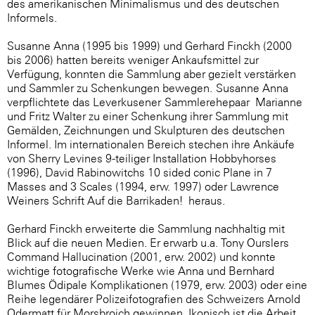
des amerikanischen Minimalismus und des deutschen
Informels.
Susanne Anna (1995 bis 1999) und Gerhard Finckh (2000
bis 2006) hatten bereits weniger Ankaufsmittel zur
Verfügung, konnten die Sammlung aber gezielt verstärken
und Sammler zu Schenkungen bewegen.
Susanne Anna
verpflichtete das Leverkusener
Sammlerehepaar Marianne
und Fritz Walter zu einer Schenkung ihrer Sammlung mit
Gemälden, Zeichnungen und Skulpturen des deutschen
Informel. Im internationalen Bereich stechen ihre Ankäufe
von Sherry Levines 9-teiliger Installation Hobbyhorses
(1996), David Rabinowitchs 10 sided conic Plane in 7
Masses and 3 Scales (1994, erw. 1997) oder Lawrence
Weiners Schrift Auf die Barrikaden! heraus.
Gerhard Finckh erweiterte die Sammlung nachhaltig mit
Blick auf die neuen Medien. Er erwarb u.a. Tony Ourslers
Command Hallucination (2001, erw. 2002) und konnte
wichtige fotografische Werke wie Anna und Bernhard
Blumes Ödipale Komplikationen (1979, erw. 2003) oder eine
Reihe legendärer Polizeifotografien des Schweizers Arnold
Odermatt für Morsbroich gewinnen. Ikonisch ist die Arbeit