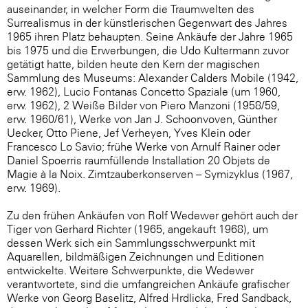
auseinander, in welcher Form die Traumwelten des
Surrealismus in der künstlerischen Gegenwart des Jahres
1965 ihren Platz behaupten. Seine Ankäufe der Jahre 1965
bis 1975 und die Erwerbungen, die Udo Kultermann zuvor
getätigt hatte, bilden heute den Kern der magischen
Sammlung des Museums: Alexander Calders Mobile (1942,
erw. 1962), Lucio Fontanas Concetto Spaziale (um 1960,
erw. 1962), 2 Weiße Bilder von Piero Manzoni (1958/59,
erw. 1960/61), Werke von Jan J. Schoonvoven, Günther
Uecker, Otto Piene, Jef Verheyen, Yves Klein oder
Francesco Lo Savio; frühe Werke von Arnulf Rainer oder
Daniel Spoerris raumfüllende Installation 20 Objets de
Magie à la Noix. Zimtzauberkonserven – Symizyklus (1967,
erw. 1969).
Zu den frühen Ankäufen von Rolf Wedewer gehört auch der
Tiger von Gerhard Richter (1965, angekauft 1968), um
dessen Werk sich ein Sammlungsschwerpunkt mit
Aquarellen, bildmäßigen Zeichnungen und Editionen
entwickelte. Weitere Schwerpunkte, die Wedewer
verantwortete, sind die umfangreichen Ankäufe grafischer
Werke von Georg Baselitz, Alfred Hrdlicka, Fred Sandback,