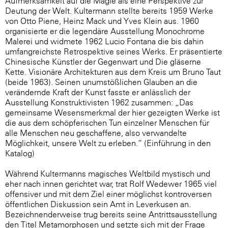
Aufmerksamkeit auf die Magie als eine Perspektive zur
Deutung der Welt. Kultermann stellte bereits 1959 Werke
von Otto Piene, Heinz Mack und Yves Klein aus. 1960
organisierte er die legendäre Ausstellung Monochrome
Malerei und widmete 1962 Lucio Fontana die bis dahin
umfangreichste Retrospektive seines Werks. Er präsentierte
Chinesische Künstler der Gegenwart und Die gläserne
Kette. Visionäre Architekturen aus dem Kreis um Bruno Taut
(beide 1963). Seinen unumstößlichen Glauben an die
verändernde Kraft der Kunst fasste er anlässlich der
Ausstellung Konstruktivisten 1962 zusammen: „Das
gemeinsame Wesensmerkmal der hier gezeigten Werke ist
die aus dem schöpferischen Tun einzelner Menschen für
alle Menschen neu geschaffene, also verwandelte
Möglichkeit, unsere Welt zu erleben.“ (Einführung in den
Katalog)
Während Kultermanns magisches Weltbild mystisch und
eher nach innen gerichtet war, trat Rolf Wedewer 1965 viel
offensiver und mit dem Ziel einer möglichst kontroversen
öffentlichen Diskussion sein Amt in Leverkusen an.
Bezeichnenderweise trug bereits seine Antrittsausstellung
den Titel Metamorphosen und setzte sich mit der Frage