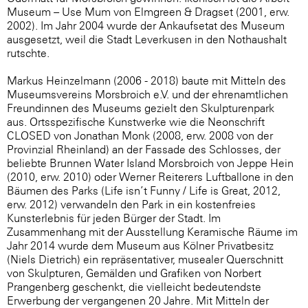
Museum – Use Mum von Elmgreen & Dragset (2001, erw.
2002). Im Jahr 2004 wurde der Ankaufsetat des Museum
ausgesetzt, weil die Stadt Leverkusen in den Nothaushalt
rutschte.
Markus Heinzelmann (2006 - 2018) baute mit Mitteln des
Museumsvereins Morsbroich e.V. und der ehrenamtlichen
Freundinnen des Museums gezielt den Skulpturenpark
aus. Ortsspezifische Kunstwerke wie die Neonschrift
CLOSED von Jonathan Monk (2008, erw. 2008 von der
Provinzial Rheinland) an der Fassade des Schlosses, der
beliebte Brunnen Water Island Morsbroich von Jeppe Hein
(2010, erw. 2010) oder Werner Reiterers Luftballone in den
Bäumen des Parks (Life isn’t Funny / Life is Great, 2012,
erw. 2012) verwandeln den Park in ein kostenfreies
Kunsterlebnis für jeden Bürger der Stadt. Im
Zusammenhang mit der Ausstellung Keramische Räume im
Jahr 2014 wurde dem Museum aus Kölner Privatbesitz
(Niels Dietrich) ein repräsentativer, musealer Querschnitt
von Skulpturen, Gemälden und Grafiken von Norbert
Prangenberg geschenkt, die vielleicht bedeutendste
Erwerbung der vergangenen 20 Jahre. Mit Mitteln der