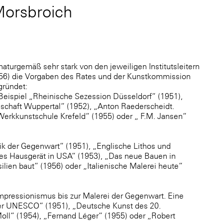
orsbroich
turgemäß sehr stark von den jeweiligen Institutsleitern
1956) die Vorgaben des Rates und der Kunstkommission
gründet:
Beispiel „Rheinische Sezession Düsseldorf“ (1951),
schaft Wuppertal“ (1952), „Anton Raederscheidt.
erkkunstschule Krefeld“ (1955) oder „ F.M. Jansen“
ik der Gegenwart“ (1951), „Englische Lithos und
es Hausgerät in USA“ (1953), „Das neue Bauen in
ilien baut“ (1956) oder „Italienische Malerei heute“
mpressionismus bis zur Malerei der Gegenwart. Eine
der UNESCO“ (1951), „Deutsche Kunst des 20.
ll“ (1954), „Fernand Léger“ (1955) oder „Robert