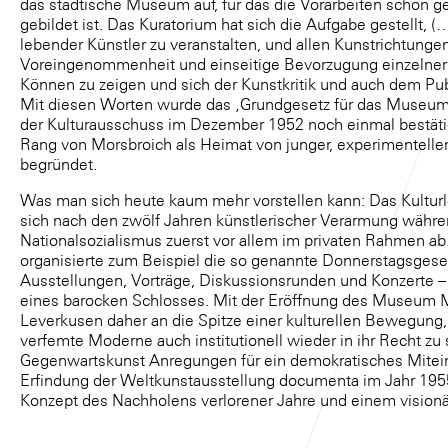
das städtische Museum auf, für das die Vorarbeiten schon ge
gebildet ist. Das Kuratorium hat sich die Aufgabe gestellt, 
lebender Künstler zu veranstalten, und allen Kunstrichtunge
Voreingenommenheit und einseitige Bevorzugung einzelner 
Können zu zeigen und sich der Kunstkritik und auch dem Pub
Mit diesen Worten wurde das ‚Grundgesetz für das Museum 
der Kulturausschuss im Dezember 1952 noch einmal bestäti
Rang von Morsbroich als Heimat von junger, experimentell
begründet.
Was man sich heute kaum mehr vorstellen kann: Das Kulturl
sich nach den zwölf Jahren künstlerischer Verarmung währe
Nationalsozialismus zuerst vor allem im privaten Rahmen ab.
organisierte zum Beispiel die so genannte Donnerstagsgese
Ausstellungen, Vorträge, Diskussionsrunden und Konzerte –
eines barocken Schlosses. Mit der Eröffnung des Museum Mo
Leverkusen daher an die Spitze einer kulturellen Bewegung, d
verfemte Moderne auch institutionell wieder in ihr Recht zu
Gegenwartskunst Anregungen für ein demokratisches Mitei
Erfindung der Weltkunstausstellung documenta im Jahr 195
Konzept des Nachholens verlorener Jahre und einem visionär