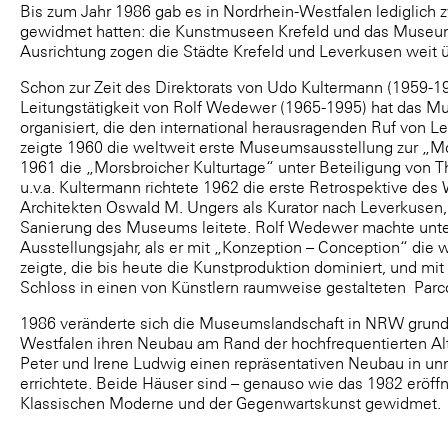
Bis zum Jahr 1986 gab es in Nordrhein-Westfalen lediglic
gewidmet hatten: die Kunstmuseen Krefeld und das Museum
Ausrichtung zogen die Städte Krefeld und Leverkusen weit 
Schon zur Zeit des Direktorats von Udo Kultermann (1959-
Leitungstätigkeit von Rolf Wedewer (1965-1995) hat das M
organisiert, die den international herausragenden Ruf von 
zeigte 1960 die weltweit erste Museumsausstellung zur „Mo
1961 die „Morsbroicher Kulturtage“ unter Beteiligung von
u.v.a. Kultermann richtete 1962 die erste Retrospektive de
Architekten Oswald M. Ungers als Kurator nach Leverkusen
Sanierung des Museums leitete. Rolf Wedewer machte unt
Ausstellungsjahr, als er mit „Konzeption – Conception“ die
zeigte, die bis heute die Kunstproduktion dominiert, und m
Schloss in einen von Künstlern raumweise gestalteten Parc
1986 veränderte sich die Museumslandschaft in NRW grundl
Westfalen ihren Neubau am Rand der hochfrequentierten Al
Peter und Irene Ludwig einen repräsentativen Neubau in u
errichtete. Beide Häuser sind – genauso wie das 1982 erö
Klassischen Moderne und der Gegenwartskunst gewidmet.