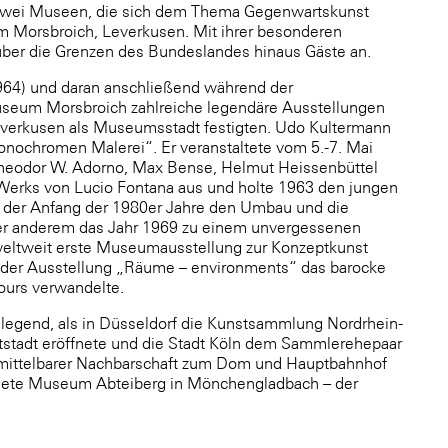
h zwei Museen, die sich dem Thema Gegenwartskunst
 Morsbroich, Leverkusen. Mit ihrer besonderen
über die Grenzen des Bundeslandes hinaus Gäste an.
1964) und daran anschließend während der
useum Morsbroich zahlreiche legendäre Ausstellungen
Leverkusen als Museumsstadt festigten. Udo Kultermann
nochromen Malerei“. Er veranstaltete vom 5.-7. Mai
 Theodor W. Adorno, Max Bense, Helmut Heissenbüttel
s Werks von Lucio Fontana aus und holte 1963 den jungen
, der Anfang der 1980er Jahre den Umbau und die
er anderem das Jahr 1969 zu einem unvergessenen
 weltweit erste Museumausstellung zur Konzeptkunst
it der Ausstellung „Räume – environments“ das barocke
ours verwandelte.
egend, als in Düsseldorf die Kunstsammlung Nordrhein-
tstadt eröffnete und die Stadt Köln dem Sammlerehepaar
nmittelbarer Nachbarschaft zum Dom und Hauptbahnhof
ffnete Museum Abteiberg in Mönchengladbach – der