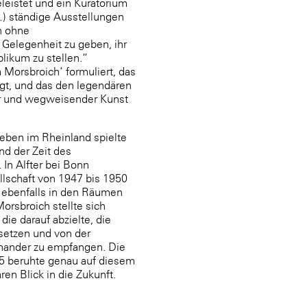
leistet und ein Kuratorium
(…) ständige Ausstellungen
n ohne
Gelegenheit zu geben, ihr
likum zu stellen.“
Morsbroich‘ formuliert, das
gt, und das den legendären
er und wegweisender Kunst
eben im Rheinland spielte
nd der Zeit des
 In Alfter bei Bonn
llschaft von 1947 bis 1950
 ebenfalls in den Räumen
rsbroich stellte sich
ie darauf abzielte, die
 setzen und von der
nander zu empfangen. Die
5 beruhte genau auf diesem
en Blick in die Zukunft.