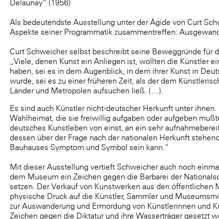
Delaunay“ (1956)
Als bedeutendste Ausstellung unter der Ägide von Curt Schwe
Aspekte seiner Programmatik zusammentreffen: Ausgewande
Curt Schweicher selbst beschreibt seine Beweggründe für d
„Viele, denen Kunst ein Anliegen ist, wollten die Künstler
haben, sei es in dem Augenblick, in dem ihrer Kunst in Deu
wurde, sei es zu einer früheren Zeit, als der dem Künstleri
Länder und Metropolen aufsuchen ließ. (…).
Es sind auch Künstler nicht-deutscher Herkunft unter ihnen
Wahlheimat, die sie freiwillig aufgaben oder aufgeben mußt
deutsches Kunstleben von einst, an ein sehr aufnahmeberei
dessen über der Frage nach der nationalen Herkunft stehende
Bauhauses Symptom und Symbol sein kann.“
Mit dieser Ausstellung vertieft Schweicher auch noch ein
dem Museum ein Zeichen gegen die Barbarei der Nationalso
setzen. Der Verkauf von Kunstwerken aus den öffentlichen 
physische Druck auf die Künstler, Sammler und Museumsmita
zur Auswanderung und Ermordung von Künstlerinnen und Kü
Zeichen gegen die Diktatur und ihre Wasserträger gesetzt