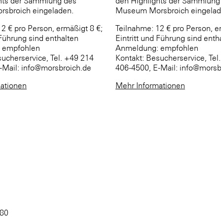
hts der Sammlung des
den Highlights der Sammlung
sbroich eingeladen.
Museum Morsbroich eingelad
2 € pro Person, ermäßigt 8 €;
Teilnahme: 12 € pro Person, e
 Führung sind enthalten
Eintritt und Führung sind enth
 empfohlen
Anmeldung: empfohlen
sucherservice, Tel. +49 214
Kontakt: Besucherservice, Tel
-Mail: info@morsbroich.de
406-4500, E-Mail: info@morsb
ationen
Mehr Informationen
 80