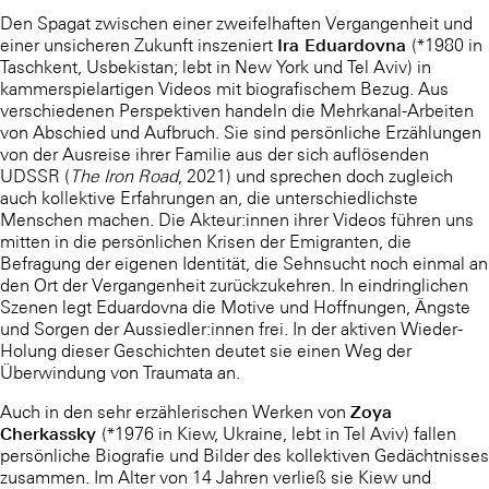
Den Spagat zwischen einer zweifelhaften Vergangenheit und
Ira Eduardovna
einer unsicheren Zukunft inszeniert
(*1980 in
Taschkent, Usbekistan; lebt in New York und Tel Aviv) in
kammerspielartigen Videos mit biografischem Bezug. Aus
verschiedenen Perspektiven handeln die Mehrkanal-Arbeiten
von Abschied und Aufbruch. Sie sind persönliche Erzählungen
von der Ausreise ihrer Familie aus der sich auflösenden
UDSSR (
The Iron Road
, 2021) und sprechen doch zugleich
auch kollektive Erfahrungen an, die unterschiedlichste
Menschen machen. Die Akteur:innen ihrer Videos führen uns
mitten in die persönlichen Krisen der Emigranten, die
Befragung der eigenen Identität, die Sehnsucht noch einmal an
den Ort der Vergangenheit zurückzukehren. In eindringlichen
Szenen legt Eduardovna die Motive und Hoffnungen, Ängste
und Sorgen der Aussiedler:innen frei. In der aktiven Wieder-
Holung dieser Geschichten deutet sie einen Weg der
Überwindung von Traumata an.
Zoya
Auch in den sehr erzählerischen Werken von
Cherkassky
(*1976 in Kiew, Ukraine, lebt in Tel Aviv) fallen
persönliche Biografie und Bilder des kollektiven Gedächtnisses
zusammen. Im Alter von 14 Jahren verließ sie Kiew und