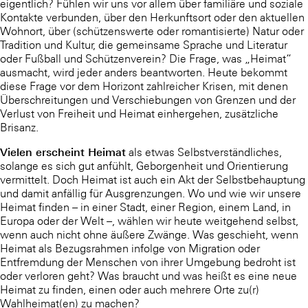
eigentlich? Fühlen wir uns vor allem über familiäre und soziale
Kontakte verbunden, über den Herkunftsort oder den aktuellen
Wohnort, über (schützenswerte oder romantisierte) Natur oder
Tradition und Kultur, die gemeinsame Sprache und Literatur
oder Fußball und Schützenverein? Die Frage, was „Heimat“
ausmacht, wird jeder anders beantworten. Heute bekommt
diese Frage vor dem Horizont zahlreicher Krisen, mit denen
Überschreitungen und Verschiebungen von Grenzen und der
Verlust von Freiheit und Heimat einhergehen, zusätzliche
Brisanz.
Vielen erscheint Heimat
als etwas Selbstverständliches,
solange es sich gut anfühlt, Geborgenheit und Orientierung
vermittelt. Doch Heimat ist auch ein Akt der Selbstbehauptung
und damit anfällig für Ausgrenzungen. Wo und wie wir unsere
Heimat finden – in einer Stadt, einer Region, einem Land, in
Europa oder der Welt –, wählen wir heute weitgehend selbst,
wenn auch nicht ohne äußere Zwänge. Was geschieht, wenn
Heimat als Bezugsrahmen infolge von Migration oder
Entfremdung der Menschen von ihrer Umgebung bedroht ist
oder verloren geht? Was braucht und was heißt es eine neue
Heimat zu finden, einen oder auch mehrere Orte zu(r)
Wahlheimat(en) zu machen?