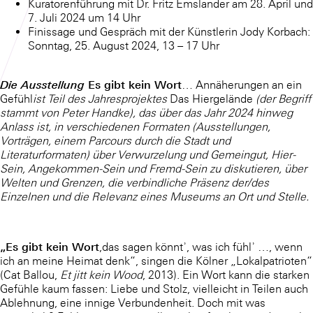
Kuratorenführung mit Dr. Fritz Emslander am 28. April und
7. Juli 2024 um 14 Uhr
Finissage und Gespräch mit der Künstlerin Jody Korbach:
Sonntag, 25. August 2024, 13 – 17 Uhr
Es gibt kein Wort
Die Ausstellung
… Annäherungen an ein
Gefühl
ist Teil des Jahresprojektes
Das Hiergelände
(der Begriff
stammt von Peter Handke), das über das Jahr 2024 hinweg
Anlass ist, in verschiedenen Formaten (Ausstellungen,
Vorträgen, einem Parcours durch die Stadt und
Literaturformaten) über Verwurzelung und Gemeingut, Hier-
Sein, Angekommen-Sein und Fremd-Sein zu diskutieren, über
Welten und Grenzen, die verbindliche Präsenz der/des
Einzelnen und die Relevanz eines Museums an Ort und Stelle.
„Es gibt kein Wort
,
das sagen könntʾ, was ich fühlʾ …, wenn
ich an meine Heimat denk“, singen die Kölner „Lokalpatrioten“
(Cat Ballou,
Et jitt kein Wood
, 2013). Ein Wort kann die starken
Gefühle kaum fassen: Liebe und Stolz, vielleicht in Teilen auch
Ablehnung, eine innige Verbundenheit. Doch mit was