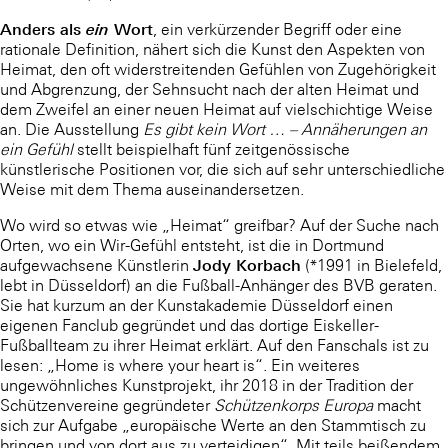
Anders als
Wort
ein
, ein verkürzender Begriff oder eine
rationale Definition, nähert sich die Kunst den Aspekten von
Heimat, den oft widerstreitenden Gefühlen von Zugehörigkeit
und Abgrenzung, der Sehnsucht nach der alten Heimat und
dem Zweifel an einer neuen Heimat auf vielschichtige Weise
an. Die Ausstellung
Es gibt kein Wort … – Annäherungen an
ein Gefühl
stellt beispielhaft fünf zeitgenössische
künstlerische Positionen vor, die sich auf sehr unterschiedliche
Weise mit dem Thema auseinandersetzen.
Wo wird so etwas wie „Heimat“ greifbar? Auf der Suche nach
Orten, wo ein Wir-Gefühl entsteht, ist die in Dortmund
Jody Korbach
aufgewachsene Künstlerin
(*1991 in Bielefeld,
lebt in Düsseldorf) an die Fußball-Anhänger des BVB geraten.
Sie hat kurzum an der Kunstakademie Düsseldorf einen
eigenen Fanclub gegründet und das dortige Eiskeller-
Fußballteam zu ihrer Heimat erklärt. Auf den Fanschals ist zu
lesen: „Home is where your heart is“. Ein weiteres
ungewöhnliches Kunstprojekt, ihr 2018 in der Tradition der
Schützenvereine gegründeter
Schützenkorps Europa
macht
sich zur Aufgabe „europäische Werte an den Stammtisch zu
bringen und von dort aus zu verteidigen“. Mit teils beißendem