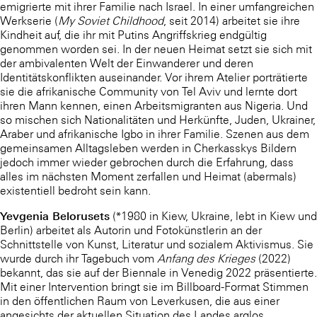
emigrierte mit ihrer Familie nach Israel. In einer umfangreichen
Werkserie (
My Soviet Childhood
, seit 2014) arbeitet sie ihre
Kindheit auf, die ihr mit Putins Angriffskrieg endgültig
genommen worden sei. In der neuen Heimat setzt sie sich mit
der ambivalenten Welt der Einwanderer und deren
Identitätskonflikten auseinander. Vor ihrem Atelier porträtierte
sie die afrikanische Community von Tel Aviv und lernte dort
ihren Mann kennen, einen Arbeitsmigranten aus Nigeria. Und
so mischen sich Nationalitäten und Herkünfte, Juden, Ukrainer,
Araber und afrikanische Igbo in ihrer Familie. Szenen aus dem
gemeinsamen Alltagsleben werden in Cherkasskys Bildern
jedoch immer wieder gebrochen durch die Erfahrung, dass
alles im nächsten Moment zerfallen und Heimat (abermals)
existentiell bedroht sein kann.
Yevgenia Belorusets
(*1980 in Kiew, Ukraine, lebt in Kiew und
Berlin) arbeitet als Autorin und Fotokünstlerin an der
Schnittstelle von Kunst, Literatur und sozialem Aktivismus. Sie
wurde durch ihr Tagebuch vom
Anfang des Krieges
(2022)
bekannt, das sie auf der Biennale in Venedig 2022 präsentierte.
Mit einer Intervention bringt sie im Billboard-Format Stimmen
in den öffentlichen Raum von Leverkusen, die aus einer
angesichts der aktuellen Situation des Landes arglos