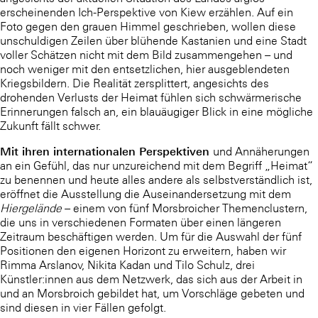
erscheinenden Ich-Perspektive von Kiew erzählen. Auf ein
Foto gegen den grauen Himmel geschrieben, wollen diese
unschuldigen Zeilen über blühende Kastanien und eine Stadt
voller Schätzen nicht mit dem Bild zusammengehen – und
noch weniger mit den entsetzlichen, hier ausgeblendeten
Kriegsbildern. Die Realität zersplittert, angesichts des
drohenden Verlusts der Heimat fühlen sich schwärmerische
Erinnerungen falsch an, ein blauäugiger Blick in eine mögliche
Zukunft fällt schwer.
Mit ihren internationalen Perspektiven
und Annäherungen
an ein Gefühl, das nur unzureichend mit dem Begriff „Heimat“
zu benennen und heute alles andere als selbstverständlich ist,
eröffnet die Ausstellung die Auseinandersetzung mit dem
Hiergelände
– einem von fünf Morsbroicher Themenclustern,
die uns in verschiedenen Formaten über einen längeren
Zeitraum beschäftigen werden. Um für die Auswahl der fünf
Positionen den eigenen Horizont zu erweitern, haben wir
Rimma Arslanov, Nikita Kadan und Tilo Schulz, drei
Künstler:innen aus dem Netzwerk, das sich aus der Arbeit in
und an Morsbroich gebildet hat, um Vorschläge gebeten und
sind diesen in vier Fällen gefolgt.