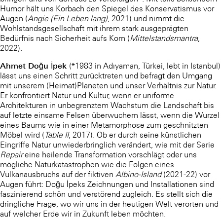
Humor hält uns Korbach den Spiegel des Konservatismus vor
Augen (
Angie (Ein Leben lang)
, 2021) und nimmt die
Wohlstandsgesellschaft mit ihrem stark ausgeprägten
Bedürfnis nach Sicherheit aufs Korn (
Mittelstandsmantra
,
2022).
Ahmet Doğu İpek
(*1983 in Adıyaman, Türkei, lebt in Istanbul)
lässt uns einen Schritt zurücktreten und befragt den Umgang
mit unserem (Heimat)Planeten und unser Verhältnis zur Natur.
Er konfrontiert Natur und Kultur, wenn er uniforme
Architekturen in unbegrenztem Wachstum die Landschaft bis
auf letzte einsame Felsen überwuchern lässt, wenn die Wurzel
eines Baums wie in einer Metamorphose zum geschnitzten
Möbel wird (
Table II
, 2017). Ob er durch seine künstlichen
Eingriffe Natur unwiederbringlich verändert, wie mit der Serie
Repair
eine heilende Transformation vorschlägt oder uns
mögliche Naturkatastrophen wie die Folgen eines
Vulkanausbruchs auf der fiktiven
Albino-Island
(2021-22) vor
Augen führt: Doğu İpeks Zeichnungen und Installationen sind
faszinierend schön und verstörend zugleich. Es stellt sich die
dringliche Frage, wo wir uns in der heutigen Welt verorten und
auf welcher Erde wir in Zukunft leben möchten.